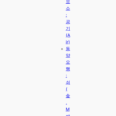
요
소
:
공
기
(A
ir)
동
양
오
행
:
쇠
(
金
,
M
et