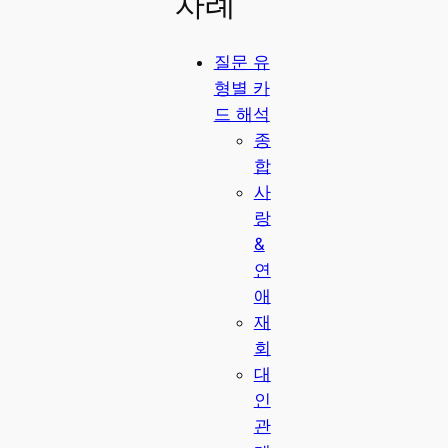
차례
질문 유
형별 카
드 해석
종
합
사
랑
&
연
애
재
회
대
인
관