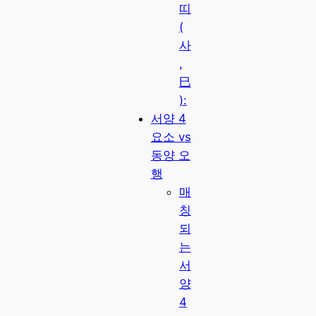
띠
(
사
,
巳
):
서양 4
요소 vs
동양 오
행
매
칭
되
는
서
양
4