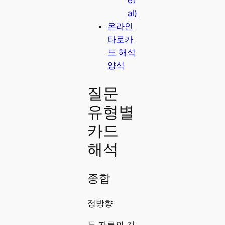
al)
온라인
타로카
드 해석
양식
질문
유형별
카드
해석
종합
정방향