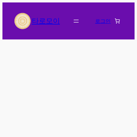
콘
텐
타로모이
로그인
츠
로
바
로
가
기