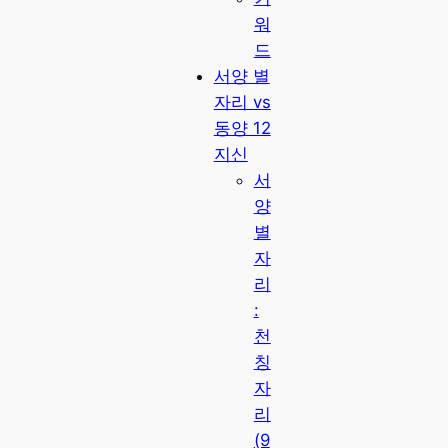
워
드
서양 별
자리 vs
동양 12
지신
서
양
별
자
리
:
천
칭
자
리
(9