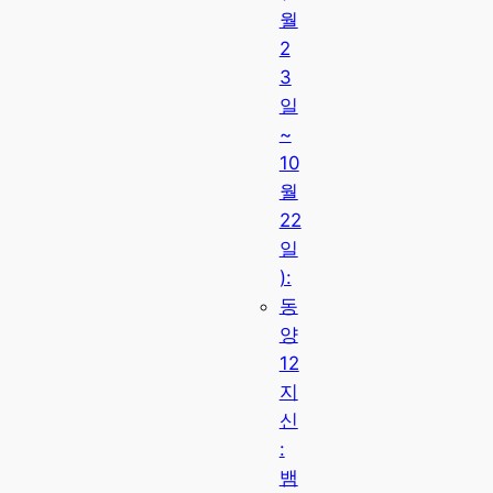
월
2
3
일
~
10
월
22
일
):
동
양
12
지
신
:
뱀