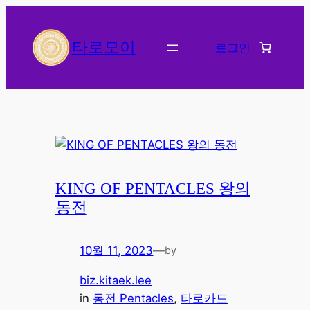
콘
텐
타로모이
로그인
츠
로
바
로
가
기
KING OF PENTACLES 왕의
동전
10월 11, 2023
—
by
biz.kitaek.lee
in
동전 Pentacles
, 
타로카드