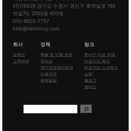
(우)16629 경기도 수원시 권선구 호매실로 166
번길70, 2002동 603호
010-9923-7757
help@tarotmoy.com
회사
정책
링크
브랜드
환불 및 반품 정책
온라인 타로 운세
고객센터
멤버십
타로카드 해석
개인정보처리방침
타로카드 스프레드
이용약관
쇼핑
회원탈퇴
블로그
멤버십
Search