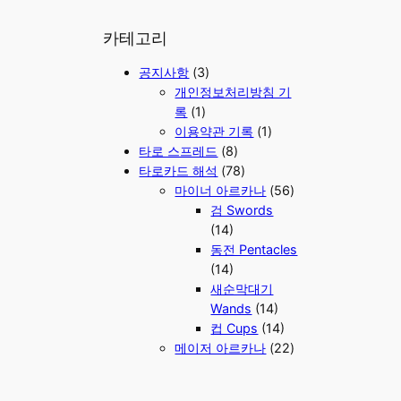
a
r
카테고리
c
공지사항
(3)
h
개인정보처리방침 기
록
(1)
이용약관 기록
(1)
타로 스프레드
(8)
타로카드 해석
(78)
마이너 아르카나
(56)
검 Swords
(14)
동전 Pentacles
(14)
새순막대기
Wands
(14)
컵 Cups
(14)
메이저 아르카나
(22)