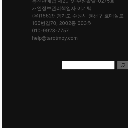
통신판매업 제2019-수원팔달-0275호
개인정보관리책임자 이기택
(우)16629 경기도 수원시 권선구 호매실로
166번길70, 2002동 603호
010-9923-7757
help@tarotmoy.com
Search