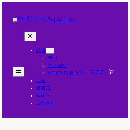
콘
텐
타로모이
츠
로
바
로
타로
가
해석
기
스프레드
로그인
온라인 타로 운세
쇼핑
블로그
멤버십
고객센터