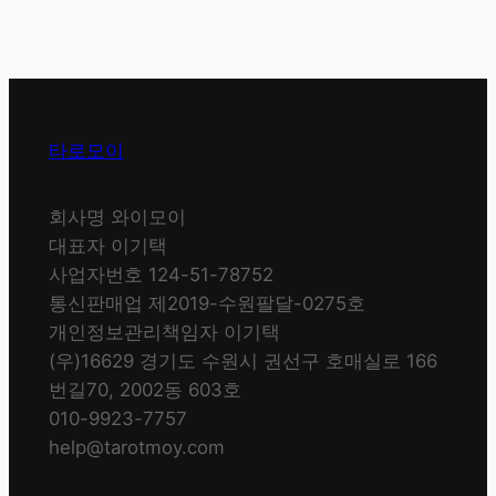
타로모이
회사명 와이모이
대표자 이기택
사업자번호 124-51-78752
통신판매업 제2019-수원팔달-0275호
개인정보관리책임자 이기택
(우)16629 경기도 수원시 권선구 호매실로 166
번길70, 2002동 603호
010-9923-7757
help@tarotmoy.com