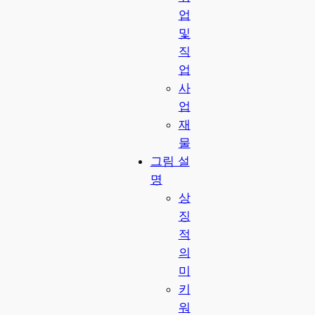
업
및
직
업
사
업
재
물
그림 설
명
상
징
적
의
미
키
워