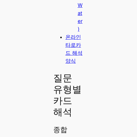
W
at
er
)
온라인
타로카
드 해석
양식
질문
유형별
카드
해석
종합