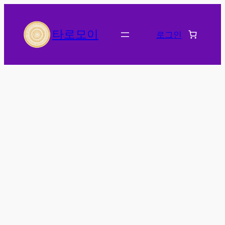
콘
텐
타로모이
로그인
츠
로
바
로
가
기