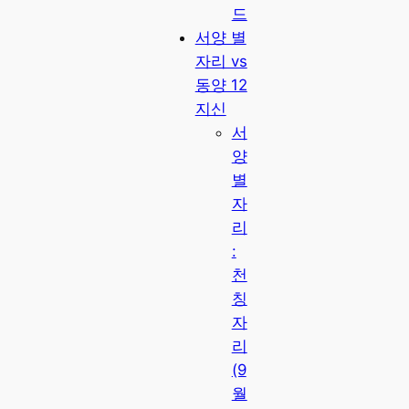
드
서양 별
자리 vs
동양 12
지신
서
양
별
자
리
:
천
칭
자
리
(9
월