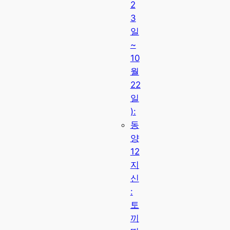
2
3
일
~
10
월
22
일
):
동
양
12
지
신
:
토
끼