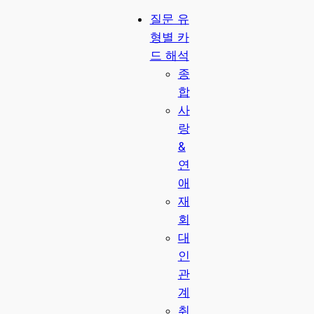
질문 유
형별 카
드 해석
종
합
사
랑
&
연
애
재
회
대
인
관
계
취