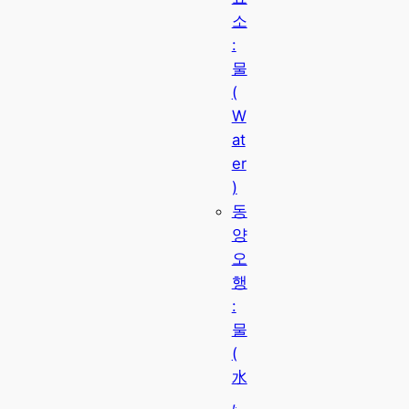
소
:
물
(
W
at
er
)
동
양
오
행
:
물
(
水
,