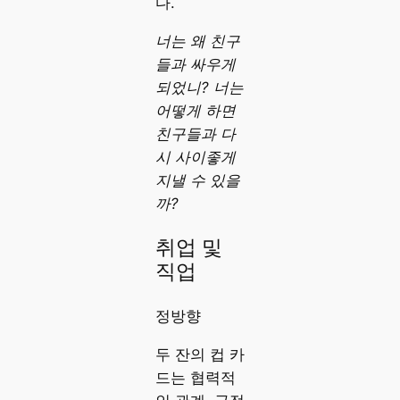
다.
너는 왜 친구
들과 싸우게
되었니? 너는
어떻게 하면
친구들과 다
시 사이좋게
지낼 수 있을
까?
취업 및
직업
정방향
두 잔의 컵 카
드는 협력적