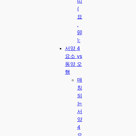
띠
(
묘
,
卯
):
서양 4
요소 vs
동양 오
행
매
칭
되
는
서
양
4
요