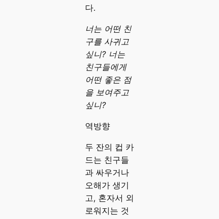
다.
너는 어떤 친
구를 사귀고
싶니? 너는
친구들에게
어떤 좋은 점
을 보여주고
싶니?
역방향
두 잔의 컵 카
드는 친구들
과 싸우거나
오해가 생기
고, 혼자서 외
로워지는 것