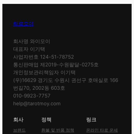
타로모이
회사명 와이모이
대표자 이기택
사업자번호 124-51-78752
통신판매업 제2019-수원팔달-0275호
개인정보관리책임자 이기택
(우)16629 경기도 수원시 권선구 호매실로 166
번길70, 2002동 603호
010-9923-7757
help@tarotmoy.com
회사
정책
링크
브랜드
환불 및 반품 정책
온라인 타로 운세