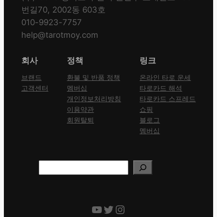
번길70, 2002동 603호
010-9923-7757
help@tarotmoy.com
회사
정책
링크
브랜드
환불 및 반품 정책
온라인 타로 운세
고객센터
멤버십
타로카드 해석
개인정보처리방침
타로카드 스프레드
이용약관
쇼핑
회원탈퇴
블로그
멤버십
Search
YouTube
Twitter
Instagram