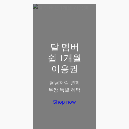
달 멤버
쉽 1개월
이용권
달님처럼 변화
무쌍 특별 혜택
Shop now