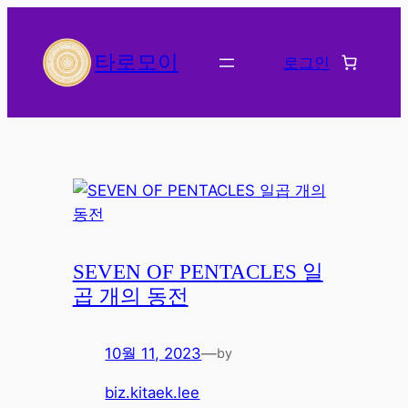
콘
텐
타로모이
로그인
츠
로
바
로
가
기
SEVEN OF PENTACLES 일
곱 개의 동전
10월 11, 2023
—
by
biz.kitaek.lee