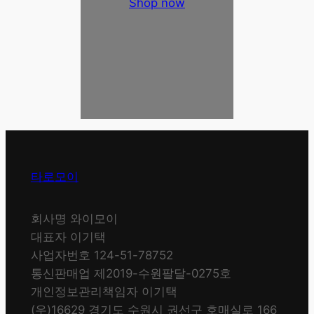
Shop now
타로모이
회사명 와이모이
대표자 이기택
사업자번호 124-51-78752
통신판매업 제2019-수원팔달-0275호
개인정보관리책임자 이기택
(우)16629 경기도 수원시 권선구 호매실로 166